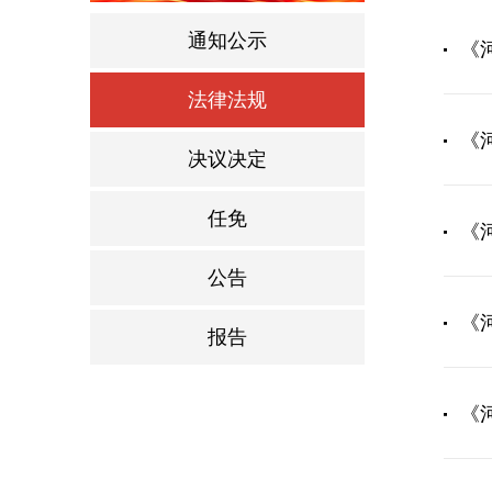
通知公示
《
法律法规
《
决议决定
任免
《
公告
《
报告
《