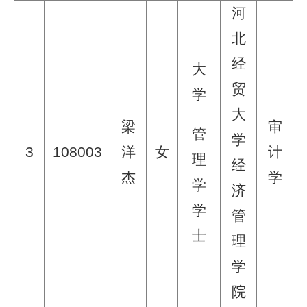
河
北
经
大
贸
学
大
梁
审
管
学
3
108003
洋
女
计
理
经
杰
学
学
济
学
管
士
理
学
院