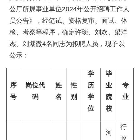
公厅所属事业单位2024年公开招聘工作人
员公告》，经笔试、资格复审、面试、体
检、考察等程序，确定许琰、刘欢、梁洋
杰、刘紫微4名同志为拟聘人员，现予以
公示：
学
毕
序
岗位代
姓
性
历
业
专
号
码
名
别
学
院
业
位
校
行
河
政