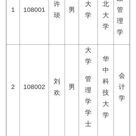
许
大
北
1
108001
男
管
琰
学
大
理
学
学
大
华
学
中
会
管
刘
科
2
108002
男
计
理
欢
技
学
学
大
学
学
士