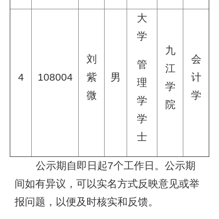
大
学
九
刘
会
管
江
4
108004
紫
男
计
理
学
微
学
学
院
学
士
公示期自即日起7个工作日。公示期
间如有异议，可以实名方式反映意见或举
报问题，以便及时核实和反馈。