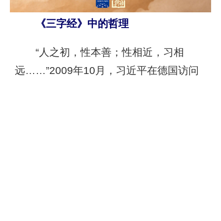
《三字经》中的哲理
“人之初，性本善；性相近，习相
远……”2009年10月，习近平在德国访问
时参观柏林中国文化中心，循着琅琅书
声，来到儿童读书班。
说起孩子们朗诵的《三字经》，习近
平透露了一个“秘密”：“我父亲的字叫‘相
近’，名字‘习相近’其中的‘相近’就与《三字
经》有关系。因为当时起名字时有一位私
塾先生说，《三字经》里说的是‘习相远’，