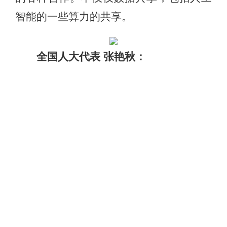
智能的一些算力的共享。
全国人大代表 张艳秋：
推动大数据人工智能技术与现代商贸
物流、能源、健康医疗等产业的深度融合
和多场景的应用，也为算力布局、智能服
务能力提升、大模型的训练推理等方面，
提供便捷、优质、普惠的公共算力支持。
河北省人民代表大会常务委员会 版权所有