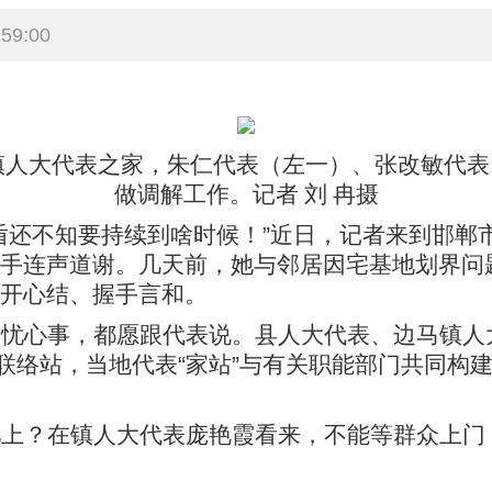
59:00
马镇人大代表之家，朱仁代表（左一）、张改敏代
做调解工作。记者 刘 冉摄
盾还不知要持续到啥时候！”近日，记者来到邯郸
手连声道谢。几天前，她与邻居因宅基地划界问
开心结、握手言和。
、忧心事，都愿跟代表说。县人大代表、边马镇人
表联络站，当地代表“家站”与有关职能部门共同构
儿上？在镇人大代表庞艳霞看来，不能等群众上门