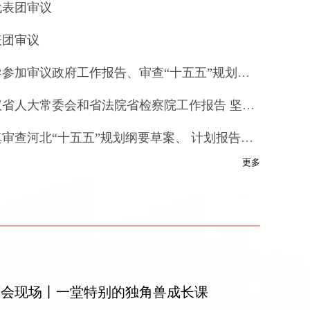
代表团审议
表团审议
王陆进等省军级领导参加审议政府工作报告、审查“十五五”规划纲要草案 牢记嘱托担使命 求真务实抓落实 推动高质量发展不断取得新成效
省人大代表分组审议省人大常委会和省法院省检察院工作报告 坚持干字当头 扎实履职尽责 在服务大局中展现新担当新作为
河北省人大代表认真审查河北“十五五”规划纲要草案、 计划报告和预算报告
更多
两会现场丨一堂特别的独角兽成长课