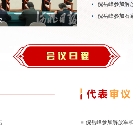
倪岳峰参加解
倪岳峰参加石
议
告
倪岳峰参加解放军