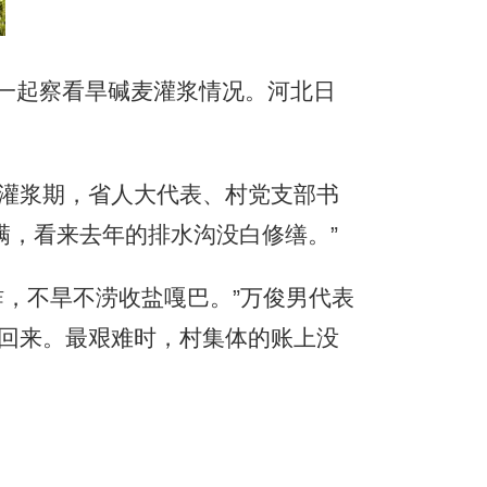
民一起察看旱碱麦灌浆情况。河北日
灌浆期，省人大代表、村党支部书
满，看来去年的排水沟没白修缮。”
蚱，不旱不涝收盐嘎巴。”万俊男代表
不回来。最艰难时，村集体的账上没