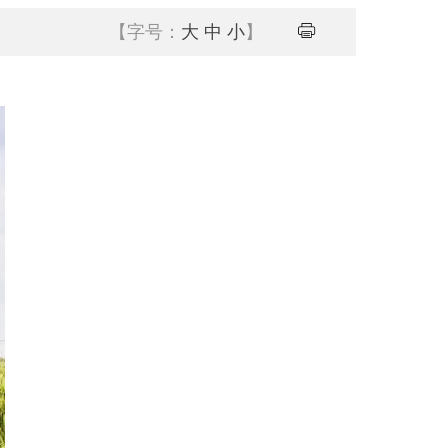
【字号：
大
中
小
】