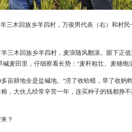
骅市羊三木回族乡羊四村，万俊男代表（右）和村
羊三木回族乡羊四村，麦浪随风翻滚。眼下正值
旱碱麦田里，仔细察看长势：“麦秆粗壮、麦穗饱
00多亩耕地全是盐碱地。“涝了收蛤蟆，旱了收蚂
来斤粮，大伙儿经常辛苦一年，连买种子的钱都挣
”来？