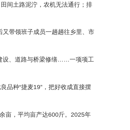
田间土路泥泞，农机无法通行；排
后又带领班子成员一趟趟往乡里、市
建设、道路与桥梁修缮……一项项工
品种“捷麦19”，把好收成直接摆
亩，平均亩产达600斤。2025年