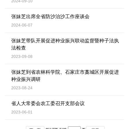
2024-09-10
委员会监督工作安排，对农业和农村法律法规贯
张妹芝出席全省防沙治沙工作座谈会
彻实施情况进行执法检查、专题视察，开展执法
2024-06-07
调研等，并提出报告；
五、为省人大常委会、省人大农业和农村委
张妹芝带队开展促进种业振兴联动监督暨种子法执
员会听取和审议省政府农业农村方面工作报告做
法检查
2023-09-08
好服务工作；
六、围绕中央和省委关于“三农”工作重大决
张妹芝到省农林科学院、石家庄市藁城区开展促进
策部署的贯彻落实、农村改革发展中重大问题及
种业振兴调研
2023-08-24
农民群众普遍关注的热点难点问题开展调查研
究，为省人大常委会、省人大农业和农村委员会
省人大常委会农工委召开支部会议
开展监督工作及决定重大事项提供依据；
2023-06-01
七、参与国民经济和社会发展计划、财政预