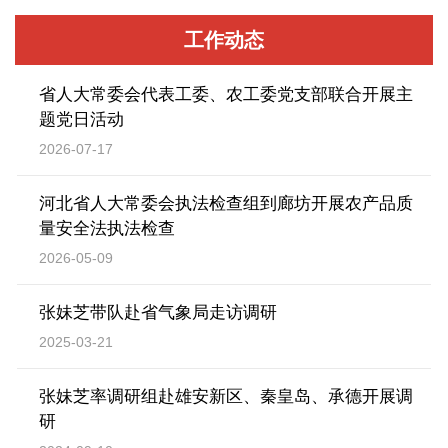
一、研究提出农业和农村五年立法规划、年
度立法项目建议，经常委会或主任会议批准后组
工作动态
织实施；
省人大常委会代表工委、农工委党支部联合开展主
二、组织起草以省人大常委会主任会议、省
题党日活动
人大农业和农村委员会名义提请常委会审议的农
2026-07-17
业农村方面法规案和决议、决定草案；审查省政
河北省人大常委会执法检查组到廊坊开展农产品质
府提请省人大常委会审议的农业和农村方面法规
量安全法执法检查
草案或法规修订草案，并向常委会提出审查报
2026-05-09
告；
张妹芝带队赴省气象局走访调研
三、研究提出省人大常委会、省人大农业和
2025-03-21
农村委员会开展农业和农村监督工作建议，并组
张妹芝率调研组赴雄安新区、秦皇岛、承德开展调
织实施；
研
四、根据省人大常委会、省人大农业和农村